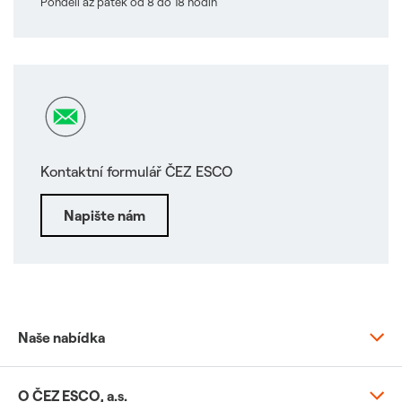
Pondělí až pátek od 8 do 18 hodin
Kontaktní formulář ČEZ ESCO
Napište nám
Naše nabídka
Elektřina
O ČEZ ESCO, a.s.